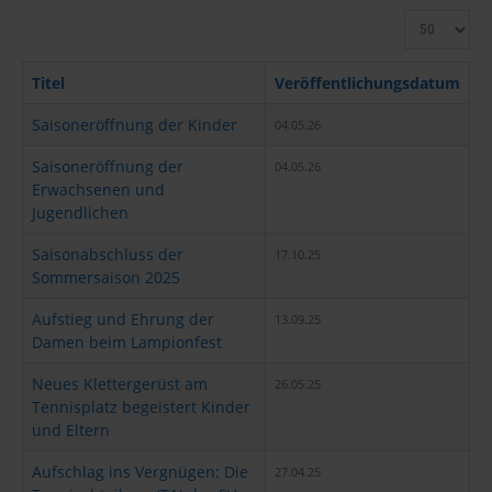
Fußball
Anzeige
#
Tennis
Titel
Veröffentlichungsdatum
Saisoneröffnung der Kinder
Tischtennis
04.05.26
Saisoneröffnung der
04.05.26
Breitensport
Erwachsenen und
Jugendlichen
Media
Saisonabschluss der
17.10.25
Sommersaison 2025
Termine
Aufstieg und Ehrung der
13.09.25
Jubiläum 75
Damen beim Lampionfest
Neues Klettergerüst am
26.05.25
Tennisplatz begeistert Kinder
und Eltern
Aufschlag ins Vergnügen: Die
27.04.25