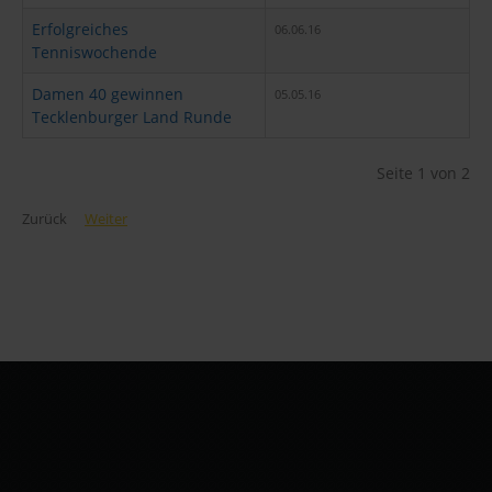
Erfolgreiches
06.06.16
Tenniswochende
Damen 40 gewinnen
05.05.16
Tecklenburger Land Runde
Seite 1 von 2
Zurück
Weiter