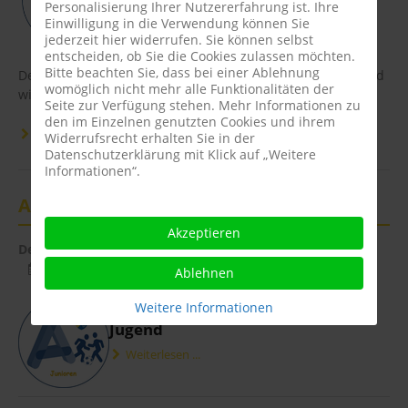
Personalisierung Ihrer Nutzererfahrung ist. Ihre
Einwilligung in die Verwendung können Sie
jederzeit hier widerrufen. Sie können selbst
entscheiden, ob Sie die Cookies zulassen möchten.
Bitte beachten Sie, dass bei einer Ablehnung
Derbysieg! A-Jugend schlägt Teuto Riesenbeck mit 3:2 – und
womöglich nicht mehr alle Funktionalitäten der
wie!
Seite zur Verfügung stehen. Mehr Informationen zu
den im Einzelnen genutzten Cookies und ihrem
Weiterlesen ...
Widerrufsrecht erhalten Sie in der
Datenschutzerklärung mit Klick auf „Weitere
Informationen“.
A-Jugend: Trainer, Traningszeiten
Akzeptieren
Details
Veröffentlicht: Sonntag, 16. März 2025
Ablehnen
Neue Ansprechpartner für die A-
Weitere Informationen
Jugend
Weiterlesen ...