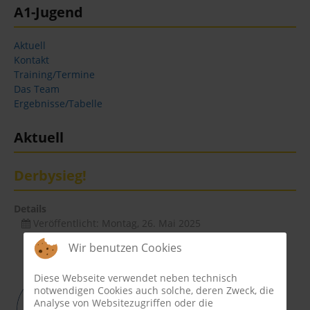
A1-Jugend
Fußball
Aktuell
Tennis
Kontakt
Training/Termine
Tischtennis
Das Team
Ergebnisse/Tabelle
Breitensport
Aktuell
Media
Derbysieg!
Termine
Details
Jubiläum 75
Veröffentlicht: Montag, 26. Mai 2025
Wir benutzen Cookies
Diese Webseite verwendet neben technisch
notwendigen Cookies auch solche, deren Zweck, die
Analyse von Websitezugriffen oder die