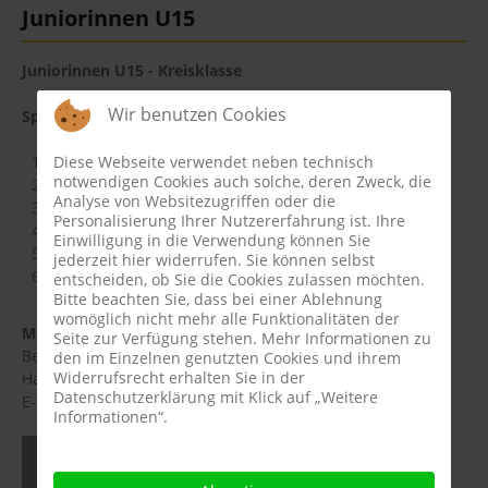
Juniorinnen
U15
Fußball
Juniorinnen U15 - Kreisklasse
Tennis
Wir benutzen Cookies
Spielerinnen:
Tischtennis
Jule Schröder
Diese Webseite verwendet neben technisch
Breitensport
notwendigen Cookies auch solche, deren Zweck, die
Linn Schulte
Analyse von Websitezugriffen oder die
Karla Haking
Personalisierung Ihrer Nutzererfahrung ist. Ihre
Media
Jana Rottmann
Einwilligung in die Verwendung können Sie
Mia Schröder
jederzeit hier widerrufen. Sie können selbst
Lilly Helmer
Termine
entscheiden, ob Sie die Cookies zulassen möchten.
Bitte beachten Sie, dass bei einer Ablehnung
womöglich nicht mehr alle Funktionalitäten der
Jubiläum 75
Mannschaftsführer:
Seite zur Verfügung stehen. Mehr Informationen zu
Bettina Schröder
den im Einzelnen genutzten Cookies und ihrem
Widerrufsrecht erhalten Sie in der
Handynr.: 01708453740
Datenschutzerklärung mit Klick auf „Weitere
E-Mail:
schroederbetti@web.de
Informationen“.