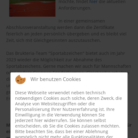
möchte, findet
hier
die aktuellen
Anforderungen.
In einer gemeinsamen
Abschlussveranstaltung werden dann die Zertifikate
feierlich an jeden persönlich übergeben und es bleibt viel
Zeit, sich mit Gleichgesinnten auszutauschen.
Das Brukteria-Team "Sportabzeichen" bietet auch im Jahr
2023 wieder die Möglichkeit zur Abnahme des
Sportabzeichens. Gerne machen wir auch für Mannschaften
oder andere Gruppen Sondertermine. Gleichzeitig erhalten
Wir benutzen Cookies
die Teilnehmer auch die Möglichkeit zum Training. Dabei
unterstützt das Brukteria-Team beratend bei der Auswahl
geeigneter Disziplinen und hat so manchen Tipp zur
Diese Webseite verwendet neben technisch
notwendigen Cookies auch solche, deren Zweck, die
Erreichung des Ziels im Gepäck.
Analyse von Websitezugriffen oder die
Personalisierung Ihrer Nutzererfahrung ist. Ihre
Einwilligung in die Verwendung können Sie
jederzeit hier widerrufen. Sie können selbst
Mannschaften oder sonstige Gruppen können sich gern für
entscheiden, ob Sie die Cookies zulassen möchten.
Bitte beachten Sie, dass bei einer Ablehnung
einen individuellen Termin z.B. am Trainingstag bei uns
womöglich nicht mehr alle Funktionalitäten der
melden!